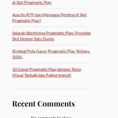
di Slot Pragmatic Play
Apa Itu RTP dan Mengapa Penting di Slot
Pragmatic Play?
Sejarah Berdirinya Pragmatic Play: Provider
Slot Nomor Satu Dunia
Strategi Pola Gacor Pragmatic Play Terbaru
2026.
10 Game Pragmatic Play dengan Tema
Visual Terbaik dan Paling Imersif.
Recent Comments
No comments to show.