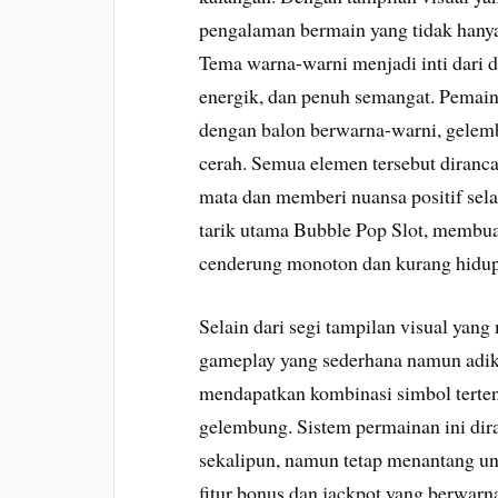
pengalaman bermain yang tidak hanya
Tema warna-warni menjadi inti dari d
energik, dan penuh semangat. Pemain
dengan balon berwarna-warni, gelem
cerah. Semua elemen tersebut diran
mata dan memberi nuansa positif sel
tarik utama Bubble Pop Slot, membua
cenderung monoton dan kurang hidup
Selain dari segi tampilan visual yan
gameplay yang sederhana namun adik
mendapatkan kombinasi simbol terte
gelembung. Sistem permainan ini di
sekalipun, namun tetap menantang un
fitur bonus dan jackpot yang berwa