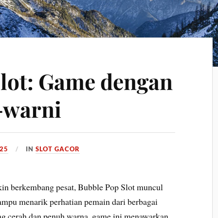
lot: Game dengan
-warni
025
IN
SLOT GACOR
kin berkembang pesat, Bubble Pop Slot muncul
ampu menarik perhatian pemain dari berbagai
ang cerah dan penuh warna, game ini menawarkan