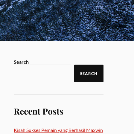
Search
SEARCH
Recent Posts
Kisah Sukses Pemain yang Berhasil Maxwin