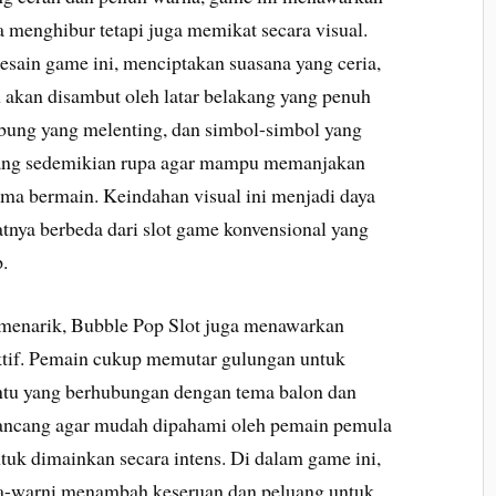
 menghibur tetapi juga memikat secara visual.
esain game ini, menciptakan suasana yang ceria,
 akan disambut oleh latar belakang yang penuh
bung yang melenting, dan simbol-simbol yang
cang sedemikian rupa agar mampu memanjakan
ama bermain. Keindahan visual ini menjadi daya
tnya berbeda dari slot game konvensional yang
.
g menarik, Bubble Pop Slot juga menawarkan
tif. Pemain cukup memutar gulungan untuk
ntu yang berhubungan dengan tema balon dan
rancang agar mudah dipahami oleh pemain pemula
tuk dimainkan secara intens. Di dalam game ini,
rna-warni menambah keseruan dan peluang untuk