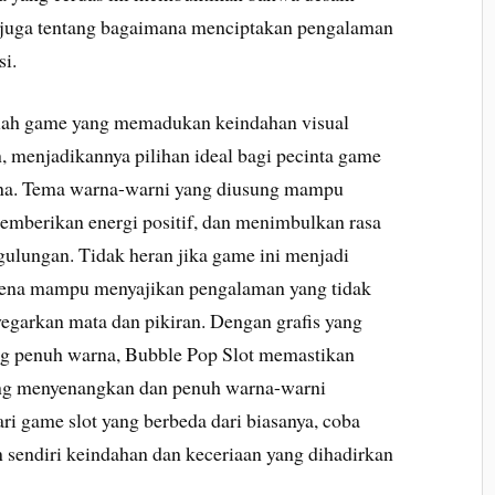
pi juga tentang bagaimana menciptakan pengalaman
i.
lah game yang memadukan keindahan visual
menjadikannya pilihan ideal bagi pecinta game
rna. Tema warna-warni yang diusung mampu
mberikan energi positif, dan menimbulkan rasa
gulungan. Tidak heran jika game ini menjadi
arena mampu menyajikan pengalaman yang tidak
egarkan mata dan pikiran. Dengan grafis yang
ang penuh warna, Bubble Pop Slot memastikan
ng menyenangkan dan penuh warna-warni
ri game slot yang berbeda dari biasanya, coba
 sendiri keindahan dan keceriaan yang dihadirkan