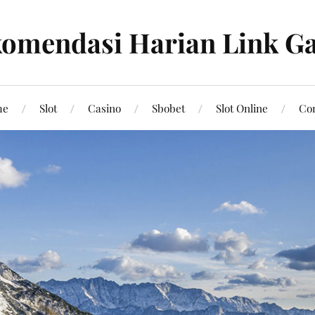
omendasi Harian Link G
me
Slot
Casino
Sbobet
Slot Online
Con