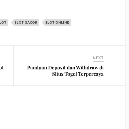
LOT
SLOT GACOR
SLOT ONLINE
NEXT
ot
Panduan Deposit dan Withdraw di
Situs Togel Terpercaya