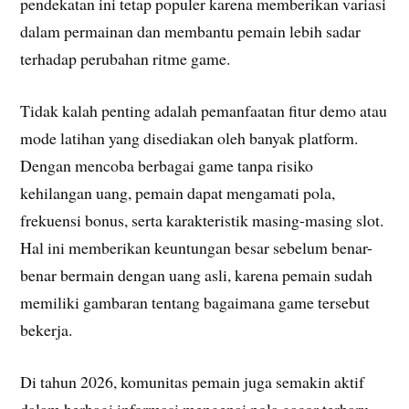
pendekatan ini tetap populer karena memberikan variasi
dalam permainan dan membantu pemain lebih sadar
terhadap perubahan ritme game.
Tidak kalah penting adalah pemanfaatan fitur demo atau
mode latihan yang disediakan oleh banyak platform.
Dengan mencoba berbagai game tanpa risiko
kehilangan uang, pemain dapat mengamati pola,
frekuensi bonus, serta karakteristik masing-masing slot.
Hal ini memberikan keuntungan besar sebelum benar-
benar bermain dengan uang asli, karena pemain sudah
memiliki gambaran tentang bagaimana game tersebut
bekerja.
Di tahun 2026, komunitas pemain juga semakin aktif
dalam berbagi informasi mengenai pola gacor terbaru.