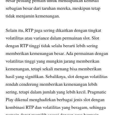
besar peluang pemain untuk mendapatkan kembali
sebagian besar dari taruhan mereka, meskipun tetap
tidak menjamin kemenangan.
Selain itu, RTP juga sering dikaitkan dengan tingkat
volatilitas atau variance dalam permainan slot. Slot
dengan RTP tinggi tidak selalu berarti lebih sering
memberikan kemenangan besar. Ada permainan dengan
volatilitas tinggi yang mungkin jarang memberikan
kemenangan, tetapi sekali menang bisa memberikan
hasil yang signifikan. Sebaliknya, slot dengan volatilitas
rendah cenderung memberikan kemenangan lebih
sering, tetapi dalam jumlah yang lebih kecil. Pragmatic
Play dikenal menghadirkan berbagai jenis slot dengan
kombinasi RTP dan volatilitas yang beragam, sehingga
pemain dapat memilih sesuai dengan gaya bermain