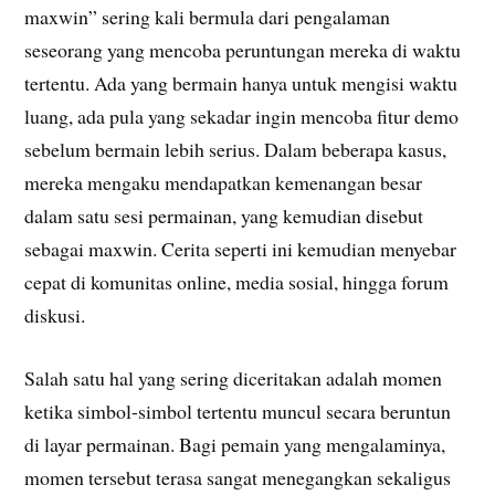
maxwin” sering kali bermula dari pengalaman
seseorang yang mencoba peruntungan mereka di waktu
tertentu. Ada yang bermain hanya untuk mengisi waktu
luang, ada pula yang sekadar ingin mencoba fitur demo
sebelum bermain lebih serius. Dalam beberapa kasus,
mereka mengaku mendapatkan kemenangan besar
dalam satu sesi permainan, yang kemudian disebut
sebagai maxwin. Cerita seperti ini kemudian menyebar
cepat di komunitas online, media sosial, hingga forum
diskusi.
Salah satu hal yang sering diceritakan adalah momen
ketika simbol-simbol tertentu muncul secara beruntun
di layar permainan. Bagi pemain yang mengalaminya,
momen tersebut terasa sangat menegangkan sekaligus