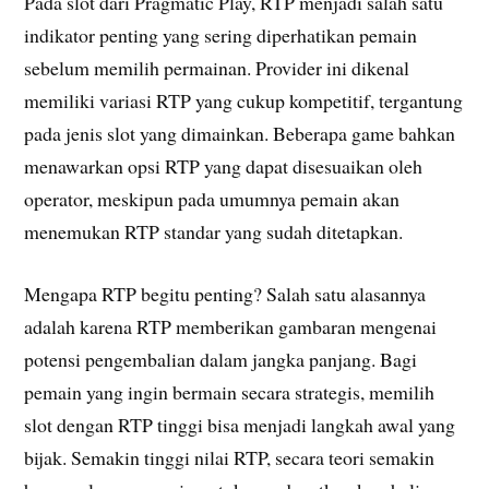
Pada slot dari Pragmatic Play, RTP menjadi salah satu
indikator penting yang sering diperhatikan pemain
sebelum memilih permainan. Provider ini dikenal
memiliki variasi RTP yang cukup kompetitif, tergantung
pada jenis slot yang dimainkan. Beberapa game bahkan
menawarkan opsi RTP yang dapat disesuaikan oleh
operator, meskipun pada umumnya pemain akan
menemukan RTP standar yang sudah ditetapkan.
Mengapa RTP begitu penting? Salah satu alasannya
adalah karena RTP memberikan gambaran mengenai
potensi pengembalian dalam jangka panjang. Bagi
pemain yang ingin bermain secara strategis, memilih
slot dengan RTP tinggi bisa menjadi langkah awal yang
bijak. Semakin tinggi nilai RTP, secara teori semakin