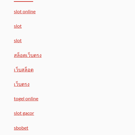
slot online
slot
slot
สล็อตเว็บตรง
เว็บสล็อต
เว็บตรง
togel online
slot gacor
sbobet