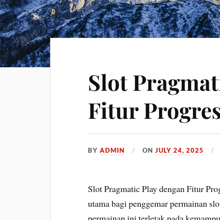
Slot Pragmat
Fitur Progres
BY
ADMIN
ON
JULY 24, 2025
Slot Pragmatic Play dengan Fitur Prog
utama bagi penggemar permainan slot
permainan ini terletak pada kemamp