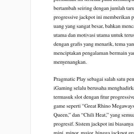
bertambah seiring dengan jumlah taru
progressive jackpot ini memberikan
uang yang sangat besar, bahkan menca
utama dan motivasi utama untuk terus
dengan grafis yang menarik, tema yan
menciptakan pengalaman bermain yan
menyenangkan.
Pragmatic Play sebagai salah satu pe
iGaming selalu berusaha menghadirka
termasuk slot dengan fitur progressi
game seperti “Great Rhino Megaways,
Queen,” dan “Chili Heat,” yang semu
progresif. Sistem jackpot ini biasanya 
mini, minor, major, hingga jackpot g