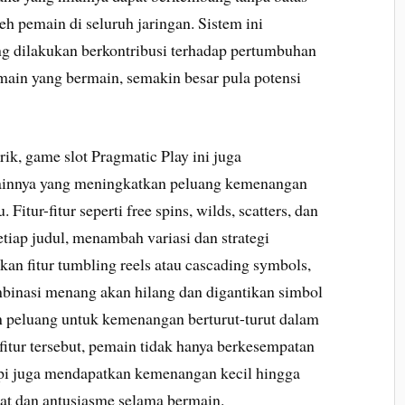
eh pemain di seluruh jaringan. Sistem ini
g dilakukan berkontribusi terhadap pertumbuhan
main yang bermain, semakin besar pula potensi
k, game slot Pragmatic Play ini juga
lainnya yang meningkatkan peluang kemenangan
tur-fitur seperti free spins, wilds, scatters, dan
etiap judul, menambah variasi dan strategi
an fitur tumbling reels atau cascading symbols,
inasi menang akan hilang dan digantikan simbol
an peluang untuk kemenangan berturut-turut dalam
fitur tersebut, pemain tidak hanya berkesempatan
api juga mendapatkan kemenangan kecil hingga
gat dan antusiasme selama bermain.