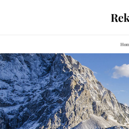
Rek
Ho