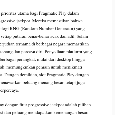
prioritas utama bagi Pragmatic Play dalam
ogressive jackpot. Mereka memastikan bahwa
ologi RNG (Random Number Generator) yang
l setiap putaran benar-benar acak dan adil. Selain
s perjudian ternama di berbagai negara memastikan
enang dan percaya diri. Penyediaan platform yang
berbagai perangkat, mulai dari desktop hingga
ambah, memungkinkan pemain untuk menikmati
ja. Dengan demikian, slot Pragmatic Play dengan
a menawarkan peluang menang besar, tetapi juga
erpercaya.
ay dengan fitur progressive jackpot adalah pilihan
asi dan peluang mendapatkan kemenangan besar.