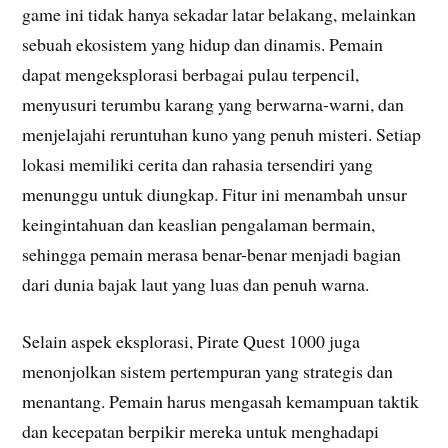
game ini tidak hanya sekadar latar belakang, melainkan
sebuah ekosistem yang hidup dan dinamis. Pemain
dapat mengeksplorasi berbagai pulau terpencil,
menyusuri terumbu karang yang berwarna-warni, dan
menjelajahi reruntuhan kuno yang penuh misteri. Setiap
lokasi memiliki cerita dan rahasia tersendiri yang
menunggu untuk diungkap. Fitur ini menambah unsur
keingintahuan dan keaslian pengalaman bermain,
sehingga pemain merasa benar-benar menjadi bagian
dari dunia bajak laut yang luas dan penuh warna.
Selain aspek eksplorasi, Pirate Quest 1000 juga
menonjolkan sistem pertempuran yang strategis dan
menantang. Pemain harus mengasah kemampuan taktik
dan kecepatan berpikir mereka untuk menghadapi