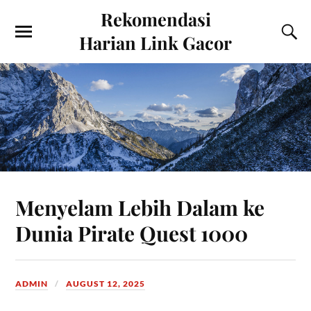
Rekomendasi
Harian Link Gacor
Menyelam Lebih Dalam ke
Dunia Pirate Quest 1000
ADMIN
AUGUST 12, 2025