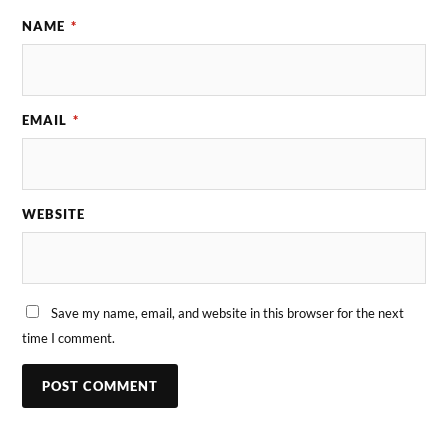
NAME
*
EMAIL
*
WEBSITE
Save my name, email, and website in this browser for the next
time I comment.