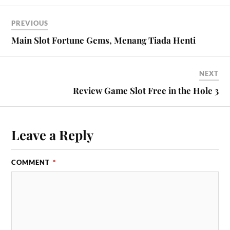
PREVIOUS
Main Slot Fortune Gems, Menang Tiada Henti
NEXT
Review Game Slot Free in the Hole 3
Leave a Reply
COMMENT
*