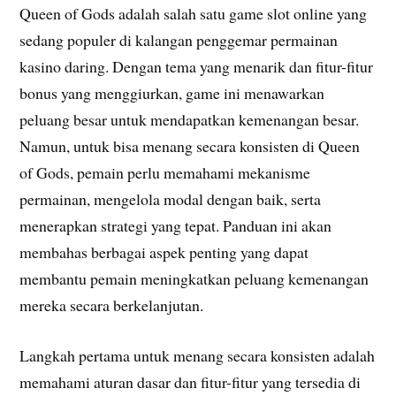
Queen of Gods adalah salah satu game slot online yang
sedang populer di kalangan penggemar permainan
kasino daring. Dengan tema yang menarik dan fitur-fitur
bonus yang menggiurkan, game ini menawarkan
peluang besar untuk mendapatkan kemenangan besar.
Namun, untuk bisa menang secara konsisten di Queen
of Gods, pemain perlu memahami mekanisme
permainan, mengelola modal dengan baik, serta
menerapkan strategi yang tepat. Panduan ini akan
membahas berbagai aspek penting yang dapat
membantu pemain meningkatkan peluang kemenangan
mereka secara berkelanjutan.
Langkah pertama untuk menang secara konsisten adalah
memahami aturan dasar dan fitur-fitur yang tersedia di