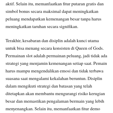
aktif. Selain itu, memanfaatkan fitur putaran gratis dan
simbol bonus secara maksimal dapat meningkatkan
peluang mendapatkan kemenangan besar tanpa harus
meningkatkan taruhan secara signifikan.
Terakhir, kesabaran dan disiplin adalah kunci utama
untuk bisa menang secara konsisten di Queen of Gods.
Permainan slot adalah permainan peluang, jadi tidak ada
strategi yang menjamin kemenangan setiap saat. Pemain
harus mampu mengendalikan emosi dan tidak terbawa
suasana saat mengalami kekalahan beruntun. Disiplin
dalam mengikuti strategi dan batasan yang telah
ditetapkan akan membantu mengurangi risiko kerugian
besar dan memastikan pengalaman bermain yang lebih
menyenangkan. Selain itu, memanfaatkan fitur demo