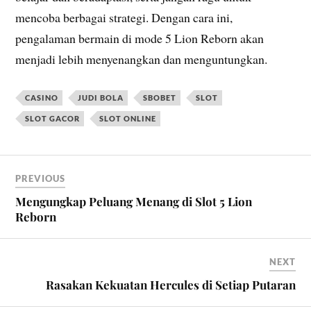
mencoba berbagai strategi. Dengan cara ini,
pengalaman bermain di mode 5 Lion Reborn akan
menjadi lebih menyenangkan dan menguntungkan.
CASINO
JUDI BOLA
SBOBET
SLOT
SLOT GACOR
SLOT ONLINE
PREVIOUS
Mengungkap Peluang Menang di Slot 5 Lion
Reborn
NEXT
Rasakan Kekuatan Hercules di Setiap Putaran