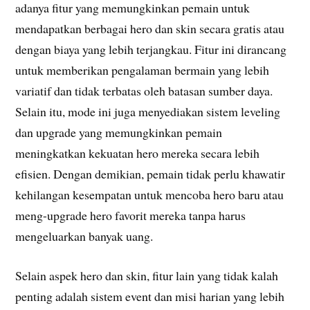
adanya fitur yang memungkinkan pemain untuk
mendapatkan berbagai hero dan skin secara gratis atau
dengan biaya yang lebih terjangkau. Fitur ini dirancang
untuk memberikan pengalaman bermain yang lebih
variatif dan tidak terbatas oleh batasan sumber daya.
Selain itu, mode ini juga menyediakan sistem leveling
dan upgrade yang memungkinkan pemain
meningkatkan kekuatan hero mereka secara lebih
efisien. Dengan demikian, pemain tidak perlu khawatir
kehilangan kesempatan untuk mencoba hero baru atau
meng-upgrade hero favorit mereka tanpa harus
mengeluarkan banyak uang.
Selain aspek hero dan skin, fitur lain yang tidak kalah
penting adalah sistem event dan misi harian yang lebih