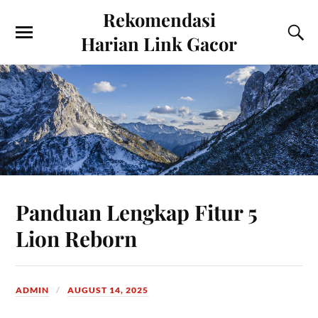
Rekomendasi
Harian Link Gacor
Panduan Lengkap Fitur 5
Lion Reborn
ADMIN
AUGUST 14, 2025