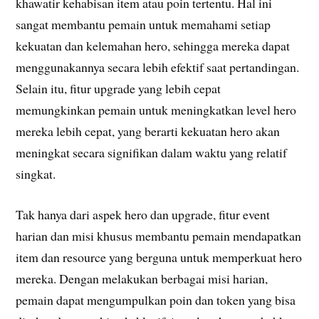
khawatir kehabisan item atau poin tertentu. Hal ini
sangat membantu pemain untuk memahami setiap
kekuatan dan kelemahan hero, sehingga mereka dapat
menggunakannya secara lebih efektif saat pertandingan.
Selain itu, fitur upgrade yang lebih cepat
memungkinkan pemain untuk meningkatkan level hero
mereka lebih cepat, yang berarti kekuatan hero akan
meningkat secara signifikan dalam waktu yang relatif
singkat.
Tak hanya dari aspek hero dan upgrade, fitur event
harian dan misi khusus membantu pemain mendapatkan
item dan resource yang berguna untuk memperkuat hero
mereka. Dengan melakukan berbagai misi harian,
pemain dapat mengumpulkan poin dan token yang bisa