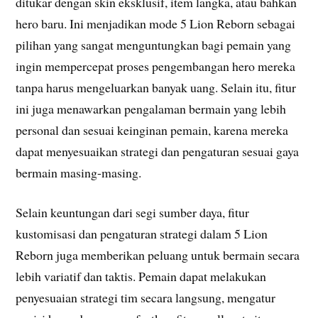
ditukar dengan skin eksklusif, item langka, atau bahkan
hero baru. Ini menjadikan mode 5 Lion Reborn sebagai
pilihan yang sangat menguntungkan bagi pemain yang
ingin mempercepat proses pengembangan hero mereka
tanpa harus mengeluarkan banyak uang. Selain itu, fitur
ini juga menawarkan pengalaman bermain yang lebih
personal dan sesuai keinginan pemain, karena mereka
dapat menyesuaikan strategi dan pengaturan sesuai gaya
bermain masing-masing.
Selain keuntungan dari segi sumber daya, fitur
kustomisasi dan pengaturan strategi dalam 5 Lion
Reborn juga memberikan peluang untuk bermain secara
lebih variatif dan taktis. Pemain dapat melakukan
penyesuaian strategi tim secara langsung, mengatur