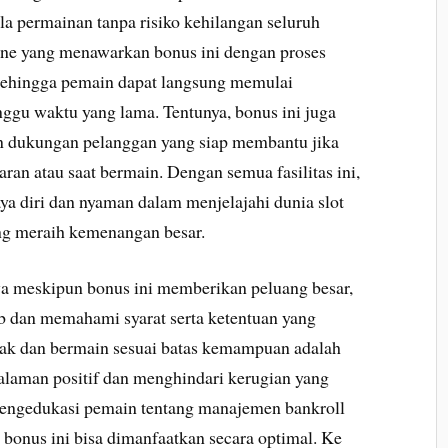
ola permainan tanpa risiko kehilangan seluruh
nline yang menawarkan bonus ini dengan proses
 sehingga pemain dapat langsung memulai
gu waktu yang lama. Tentunya, bonus ini juga
an dukungan pelanggan yang siap membantu jika
aran atau saat bermain. Dengan semua fasilitas ini,
ya diri dan nyaman dalam menjelajahi dunia slot
ng meraih kemenangan besar.
wa meskipun bonus ini memberikan peluang besar,
b dan memahami syarat serta ketentuan yang
jak dan bermain sesuai batas kemampuan adalah
laman positif dan menghindari kerugian yang
 mengedukasi pemain tentang manajemen bankroll
r bonus ini bisa dimanfaatkan secara optimal. Ke