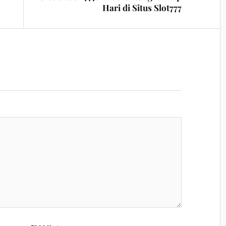
Hari di Situs Slot777