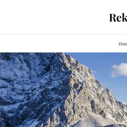
Rek
Ho