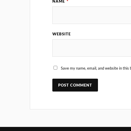
NAME
*
WEBSITE
Save my name, email, and website in this 