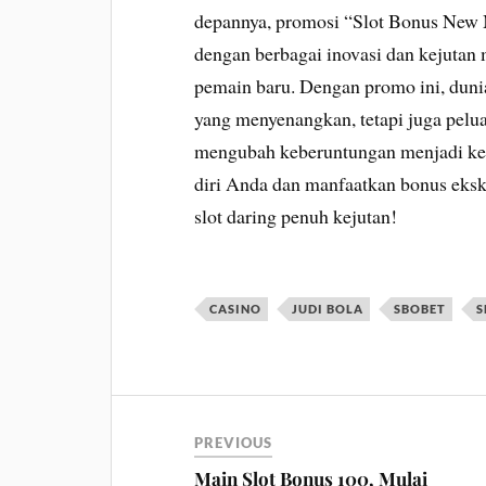
depannya, promosi “Slot Bonus New
dengan berbagai inovasi dan kejutan
pemain baru. Dengan promo ini, dunia
yang menyenangkan, tetapi juga pelu
mengubah keberuntungan menjadi keny
diri Anda dan manfaatkan bonus ekskl
slot daring penuh kejutan!
CASINO
JUDI BOLA
SBOBET
S
PREVIOUS
Main Slot Bonus 100, Mulai