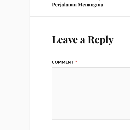
Perjalanan Menangmu
Leave a Reply
COMMENT
*