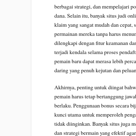
berbagai strategi, dan mempelajari p
dana. Selain itu, banyak situs judi o
klaim yang sangat mudah dan cepat,
permainan mereka tanpa harus menung
dilengkapi dengan fitur keamanan d
terjadi kendala selama proses pendaft
pemain baru dapat merasa lebih perca
daring yang penuh kejutan dan pelua
Akhirnya, penting untuk diingat bah
pemain harus tetap bertanggung jawa
berlaku. Penggunaan bonus secara bi
kunci utama untuk memperoleh penga
tidak diinginkan. Banyak situs juga
dan strategi bermain yang efektif aga