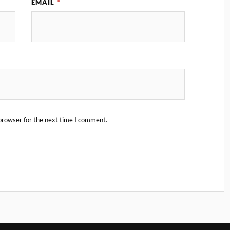
EMAIL
*
browser for the next time I comment.