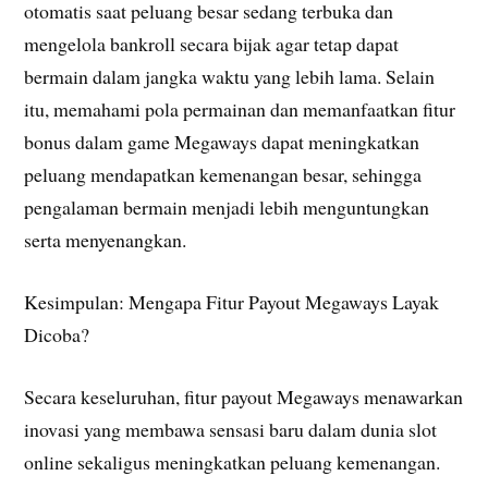
otomatis saat peluang besar sedang terbuka dan
mengelola bankroll secara bijak agar tetap dapat
bermain dalam jangka waktu yang lebih lama. Selain
itu, memahami pola permainan dan memanfaatkan fitur
bonus dalam game Megaways dapat meningkatkan
peluang mendapatkan kemenangan besar, sehingga
pengalaman bermain menjadi lebih menguntungkan
serta menyenangkan.
Kesimpulan: Mengapa Fitur Payout Megaways Layak
Dicoba?
Secara keseluruhan, fitur payout Megaways menawarkan
inovasi yang membawa sensasi baru dalam dunia slot
online sekaligus meningkatkan peluang kemenangan.