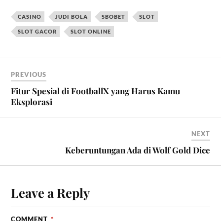
CASINO
JUDI BOLA
SBOBET
SLOT
SLOT GACOR
SLOT ONLINE
PREVIOUS
Fitur Spesial di FootballX yang Harus Kamu
Eksplorasi
NEXT
Keberuntungan Ada di Wolf Gold Dice
Leave a Reply
COMMENT
*