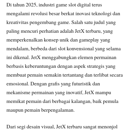
Di tahun 2025, industri game slot digital terus
mengalami revolusi besar berkat inovasi teknologi dan
kreativitas pengembang game. Salah satu judul yang
paling mencuri perhatian adalah JetX terbaru, yang
memperkenalkan konsep unik dan gameplay yang
mendalam, berbeda dari slot konvensional yang selama
ini dikenal. JetX menggabungkan elemen permainan
berbasis keberuntungan dengan aspek strategis yang
membuat pemain semakin tertantang dan terlibat secara
emosional. Dengan grafis yang futuristik dan
mekanisme permainan yang inovatif, JetX mampu
memikat pemain dari berbagai kalangan, baik pemula
maupun pemain berpengalaman.
Dari segi desain visual, JetX terbaru sangat menonjol