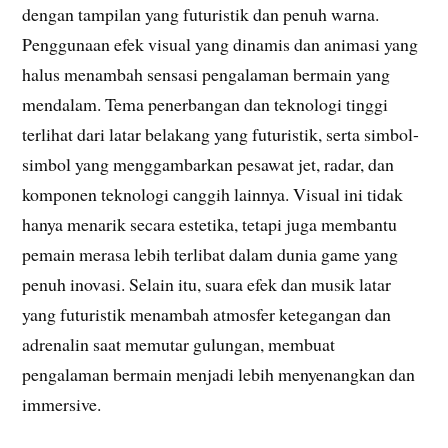
dengan tampilan yang futuristik dan penuh warna.
Penggunaan efek visual yang dinamis dan animasi yang
halus menambah sensasi pengalaman bermain yang
mendalam. Tema penerbangan dan teknologi tinggi
terlihat dari latar belakang yang futuristik, serta simbol-
simbol yang menggambarkan pesawat jet, radar, dan
komponen teknologi canggih lainnya. Visual ini tidak
hanya menarik secara estetika, tetapi juga membantu
pemain merasa lebih terlibat dalam dunia game yang
penuh inovasi. Selain itu, suara efek dan musik latar
yang futuristik menambah atmosfer ketegangan dan
adrenalin saat memutar gulungan, membuat
pengalaman bermain menjadi lebih menyenangkan dan
immersive.