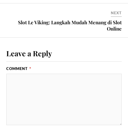
NEXT
Slot Le Viking: Langkah Mudah Menang di Slot
Online
Leave a Reply
COMMENT
*