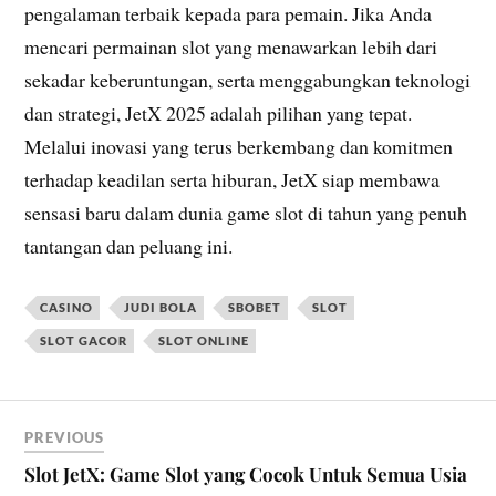
pengalaman terbaik kepada para pemain. Jika Anda
mencari permainan slot yang menawarkan lebih dari
sekadar keberuntungan, serta menggabungkan teknologi
dan strategi, JetX 2025 adalah pilihan yang tepat.
Melalui inovasi yang terus berkembang dan komitmen
terhadap keadilan serta hiburan, JetX siap membawa
sensasi baru dalam dunia game slot di tahun yang penuh
tantangan dan peluang ini.
CASINO
JUDI BOLA
SBOBET
SLOT
SLOT GACOR
SLOT ONLINE
PREVIOUS
Slot JetX: Game Slot yang Cocok Untuk Semua Usia