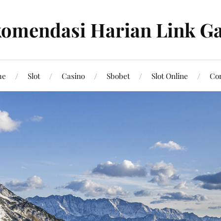
omendasi Harian Link G
me
Slot
Casino
Sbobet
Slot Online
Con