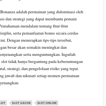
 Bonanza adalah permainan yang didominasi oleh
lusi dan strategi yang dapat membantu pemain
Pemahaman mendalam tentang fitur-fitur
siplin, serta pemanfaatan bonus secara cerdas
ini. Dengan menerapkan tips-tips tersebut,
gan besar akan semakin meningkat dan
enyenangkan serta menguntungkan. Ingatlah
slot tidak hanya bergantung pada keberuntungan
al, strategi, dan pengelolaan risiko yang tepat.
gung jawab dan nikmati setiap momen permainan
nyenangkan.
LOT
SLOT GACOR
SLOT ONLINE