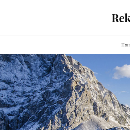
Rek
Ho