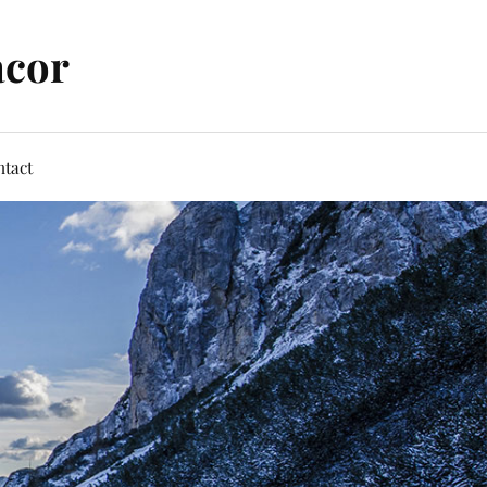
acor
tact