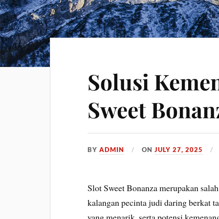
Solusi Kemen
Sweet Bonan
BY
ADMIN
ON
JULY 27, 2025
Slot Sweet Bonanza merupakan salah 
kalangan pecinta judi daring berkat 
yang menarik, serta potensi kemenan