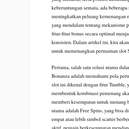
keberuntungan semata, ada beberapa 
meningkatkan peluang kemenangan m
yang mendalam tentang mekanisme pe
fitur-fitur bonus secara optimal me
konsisten. Dalam artikel ini, kita ak
untuk memenangkan permainan slot S
Pertama, salah satu solusi utama da
Bonanza adalah memahami pola permai
slot ini dikenal dengan fitur Tumbl
membentuk kombinasi pemenang akan 
memberi kesempatan untuk menang beru
utama adalah Free Spins, yang bisa 
empat atau lebih simbol scatter berbe
aktif, pemain berkesempatan mendap