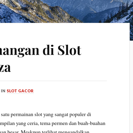
angan di Slot
za
IN
SLOT GACOR
satu permainan slot yang sangat populer di
tampilan yang ceria, tema permen dan buah-buahan
gan besar. Meskpun terlihat mengandalkan