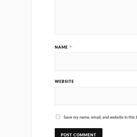
NAME
*
WEBSITE
Save my name, email, and website in this 