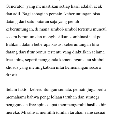
Generator) yang memastikan setiap hasil adalah acak
dan adil. Bagi sebagian pemain, keberuntungan bisa
datang dari satu putaran saja yang penuh
keberuntungan, di mana simbol-simbol tertentu muncul
secara beruntun dan menghasilkan kombinasi jackpot.
Bahkan, dalam beberapa kasus, keberuntungan bisa
datang dari fitur bonus tertentu yang diaktifkan selama
free spins, seperti pengganda kemenangan atau simbol
khusus yang meningkatkan nilai kemenangan secara
drastis.
Selain faktor keberuntungan semata, pemain juga perlu
memahami bahwa pengelolaan taruhan dan strategi
penggunaan free spins dapat mempengaruhi hasil akhir
mereka. Misalnya, memilih jumlah taruhan yang sesuai