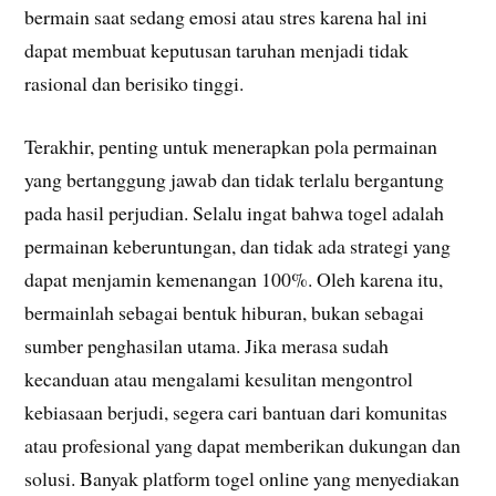
bermain saat sedang emosi atau stres karena hal ini
dapat membuat keputusan taruhan menjadi tidak
rasional dan berisiko tinggi.
Terakhir, penting untuk menerapkan pola permainan
yang bertanggung jawab dan tidak terlalu bergantung
pada hasil perjudian. Selalu ingat bahwa togel adalah
permainan keberuntungan, dan tidak ada strategi yang
dapat menjamin kemenangan 100%. Oleh karena itu,
bermainlah sebagai bentuk hiburan, bukan sebagai
sumber penghasilan utama. Jika merasa sudah
kecanduan atau mengalami kesulitan mengontrol
kebiasaan berjudi, segera cari bantuan dari komunitas
atau profesional yang dapat memberikan dukungan dan
solusi. Banyak platform togel online yang menyediakan