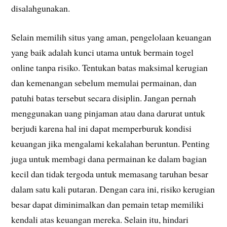
disalahgunakan.
Selain memilih situs yang aman, pengelolaan keuangan
yang baik adalah kunci utama untuk bermain togel
online tanpa risiko. Tentukan batas maksimal kerugian
dan kemenangan sebelum memulai permainan, dan
patuhi batas tersebut secara disiplin. Jangan pernah
menggunakan uang pinjaman atau dana darurat untuk
berjudi karena hal ini dapat memperburuk kondisi
keuangan jika mengalami kekalahan beruntun. Penting
juga untuk membagi dana permainan ke dalam bagian
kecil dan tidak tergoda untuk memasang taruhan besar
dalam satu kali putaran. Dengan cara ini, risiko kerugian
besar dapat diminimalkan dan pemain tetap memiliki
kendali atas keuangan mereka. Selain itu, hindari