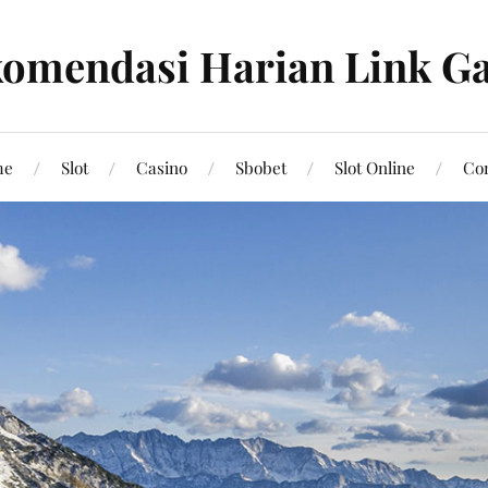
omendasi Harian Link G
me
Slot
Casino
Sbobet
Slot Online
Con