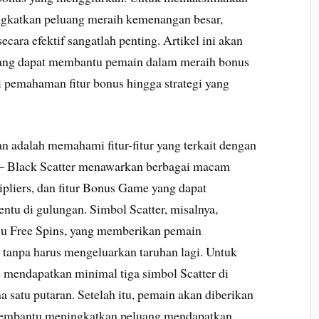
gkatkan peluang meraih kemenangan besar,
ra efektif sangatlah penting. Artikel ini akan
ang dapat membantu pemain dalam meraih bonus
i pemahaman fitur bonus hingga strategi yang
n adalah memahami fitur-fitur yang terkait dengan
– Black Scatter menawarkan berbagai macam
ipliers, dan fitur Bonus Game yang dapat
entu di gulungan. Simbol Scatter, misalnya,
u Free Spins, yang memberikan pemain
tanpa harus mengeluarkan taruhan lagi. Untuk
 mendapatkan minimal tiga simbol Scatter di
 satu putaran. Setelah itu, pemain akan diberikan
 membantu meningkatkan peluang mendapatkan