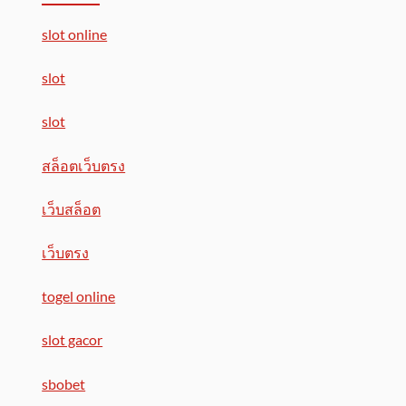
slot online
slot
slot
สล็อตเว็บตรง
เว็บสล็อต
เว็บตรง
togel online
slot gacor
sbobet