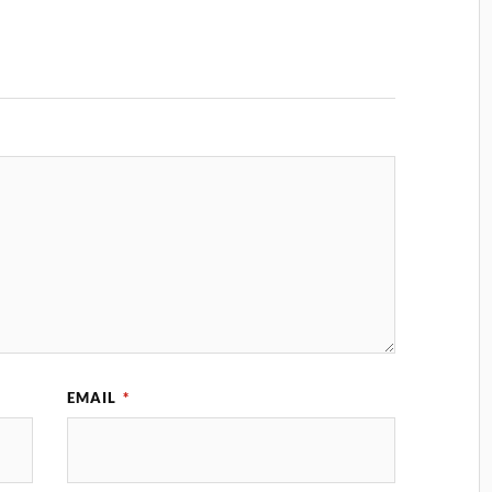
EMAIL
*