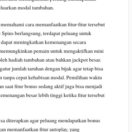
eluarkan modal tambahan.
k memahami cara memanfaatkan fitur-fitur tersebut
e Spins berlangsung, terdapat peluang untuk
 dapat meningkatkan kemenangan secara
ga memungkinkan pemain untuk mengaktifkan mini
eh hadiah tambahan atau bahkan jackpot besar.
ngatur jumlah taruhan dengan bijak agar tetap bisa
n tanpa cepat kehabisan modal. Pemilihan waktu
 saat fitur bonus sedang aktif juga bisa menjadi
kemenangan besar lebih tinggi ketika fitur tersebut
bisa diterapkan agar peluang mendapatkan bonus
ngan memanfaatkan fitur autoplay, yang