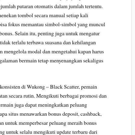
mlah putaran otomatis dalam jumlah tertentu.
 menekan tombol secara manual setiap kali
 bisa fokus memantau simbol-simbol yang muncul
onus. Selain itu, penting juga untuk mengatur
idak terlalu terbawa suasana dan kehilangan
am mengelola modal dan mengetahui kapan harus
ngalaman bermain tetap menyenangkan sekaligus
 konsisten di Wukong – Black Scatter, pemain
tan secara rutin. Mengikuti berbagai promosi dan
ermain juga dapat meningkatkan peluang
pa situs menawarkan bonus deposit, cashback,
akan untuk memperbesar peluang meraih bonus
ing untuk selalu mengikuti update terbaru dari