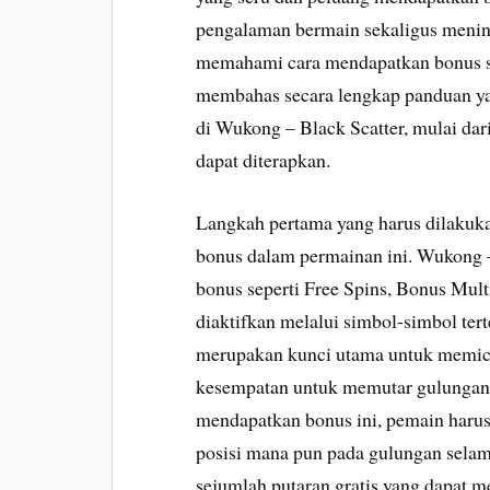
pengalaman bermain sekaligus menin
memahami cara mendapatkan bonus seca
membahas secara lengkap panduan y
di Wukong – Black Scatter, mulai dar
dapat diterapkan.
Langkah pertama yang harus dilakuka
bonus dalam permainan ini. Wukong 
bonus seperti Free Spins, Bonus Mult
diaktifkan melalui simbol-simbol tert
merupakan kunci utama untuk memic
kesempatan untuk memutar gulungan 
mendapatkan bonus ini, pemain harus
posisi mana pun pada gulungan selama
sejumlah putaran gratis yang dapat