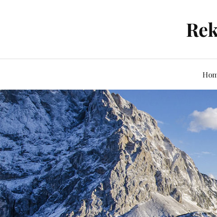
Rek
Ho