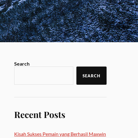
Search
SEARCH
Recent Posts
Kisah Sukses Pemain yang Berhasil Maxwin