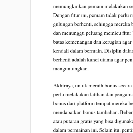
memungkinkan pemain melakukan seju
Dengan fitur ini, pemain tidak perlu
gulungan berhenti, sehingga mereka
dan menunggu peluang memicu fitur b
batas kemenangan dan kerugian agar t
kendali dalam bermain. Disiplin dal
berhenti adalah kunci utama agar pe
menguntungkan.
Akhirnya, untuk meraih bonus secara
perlu melakukan latihan dan pengama
bonus dari platform tempat mereka b
mendapatkan bonus tambahan. Bebera
atau putaran gratis yang bisa digun
dalam permainan ini. Selain itu, pent