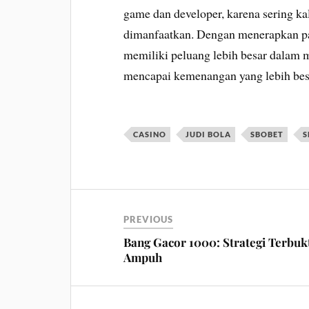
game dan developer, karena sering ka
dimanfaatkan. Dengan menerapkan pan
memiliki peluang lebih besar dalam 
mencapai kemenangan yang lebih besa
CASINO
JUDI BOLA
SBOBET
S
PREVIOUS
Bang Gacor 1000: Strategi Terbuk
Ampuh