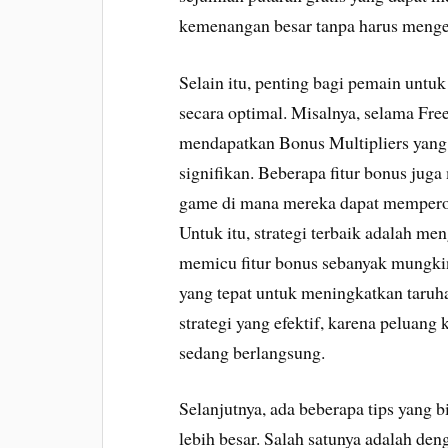
kemenangan besar tanpa harus meng
Selain itu, penting bagi pemain untu
secara optimal. Misalnya, selama Fre
mendapatkan Bonus Multipliers yang
signifikan. Beberapa fitur bonus ju
game di mana mereka dapat memperol
Untuk itu, strategi terbaik adalah me
memicu fitur bonus sebanyak mungki
yang tepat untuk meningkatkan taruhan
strategi yang efektif, karena peluang 
sedang berlangsung.
Selanjutnya, ada beberapa tips yang 
lebih besar. Salah satunya adalah de