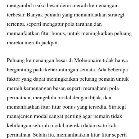
mengambil risiko besar demi meraih kemenangan
terbesar. Banyak pemain yang memanfaatkan strategi
tertentu, seperti mengatur pola taruhan dan
memanfaatkan fitur bonus, untuk meningkatkan peluang
mereka meraih jackpot.
Peluang kemenangan besar di Moleionaire tidak hanya
bergantung pada keberuntungan semata. Ada beberapa
faktor yang dapat meningkatkan peluang pemain untuk
meraih kemenangan besar, seperti memahami pola
permainan, mengelola modal dengan bijak, dan
memanfaatkan fitur-fitur bonus yang tersedia. Strategi
manajemen modal sangat penting agar pemain tidak
kehilangan seluruh modal mereka dalam satu kali
permainan. Selain itu, memanfaatkan fitur-fitur seperti