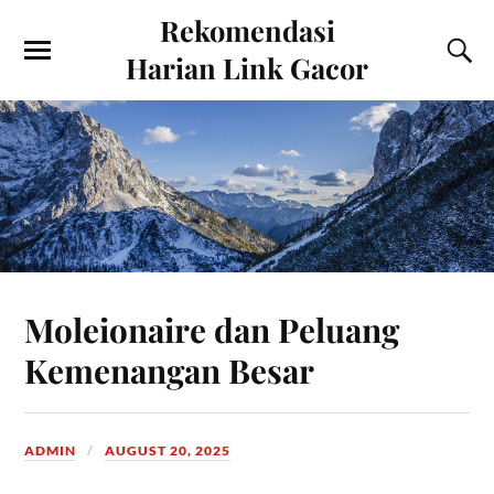
Rekomendasi
Harian Link Gacor
Moleionaire dan Peluang
Kemenangan Besar
ADMIN
AUGUST 20, 2025