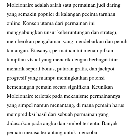
Moleionaire adalah salah satu permainan judi daring
yang semakin populer di kalangan pecinta taruhan
online. Konsep utama dari permainan ini
menggabungkan unsur keberuntungan dan strategi,
memberikan pengalaman yang mendebarkan dan penuh
tantangan. Biasanya, permainan ini menampilkan
tampilan visual yang menarik dengan berbagai fitur
menarik seperti bonus, putaran gratis, dan jackpot
progresif yang mampu meningkatkan potensi
kemenangan pemain secara signifikan. Keunikan
Moleionaire terletak pada mekanisme permainannya
yang simpel namun menantang, di mana pemain harus
memprediksi hasil dari sebuah permainan yang
didasarkan pada angka dan simbol tertentu. Banyak
pemain merasa tertantang untuk mencoba